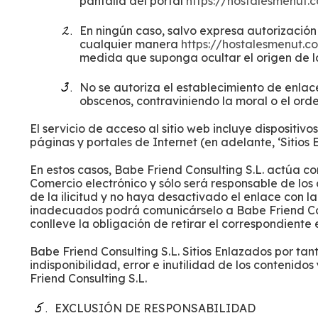
pantalla del portal
https://hostalesmenut.
En ningún caso, salvo expresa autorización 
cualquier manera
https://hostalesmenut.c
medida que suponga ocultar el origen de l
No se autoriza el establecimiento de enla
obscenos, contraviniendo la moral o el orde
El servicio de acceso al sitio web incluye dispositi
páginas y portales de Internet (en adelante, ‘Sitios 
En estos casos, Babe Friend Consulting S.L. actúa c
Comercio electrónico y sólo será responsable de los
de la ilicitud y no haya desactivado el enlace con la
inadecuados podrá comunicárselo a Babe Friend Con
conlleve la obligación de retirar el correspondiente 
Babe Friend Consulting S.L. Sitios Enlazados por tan
indisponibilidad, error e inutilidad de los contenido
Friend Consulting S.L.
EXCLUSIÓN DE RESPONSABILIDAD