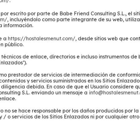
com/
.
por escrito por parte de Babe Friend Consulting S.L., el s
om/
, incluyéndolo como parte integrante de su web, utili
a información.
ce a
https://hostalesmenut.com/
, desde sitios web que con
n público.
vos técnicos de enlace, directorios e incluso instrumentos 
Enlazados’).
omo prestador de servicios de intermediación de conformi
 contenidos y servicios suministrados en los Sitios Enlaza
 diligencia debida. En caso de que el Usuario considere qu
sulting S.L. enviando un mensaje a
info@hostalesmenut
enlace.
to no se hace responsable por los daños producidos por la i
s y / o servicios de los Sitios Enlazados ni por cualquier