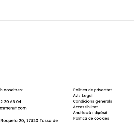
b nosaltres:
Política de privacitat
Avís Legal
Condicions generals
72 20 63 04
Accessibilitat
lesmenut.com
Anul·lació i dipòsit
Política de cookies
a Roqueta 20, 17320 Tossa de